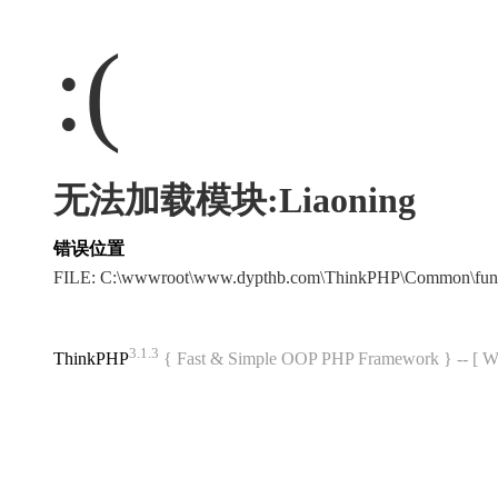
:(
无法加载模块:Liaoning
错误位置
FILE: C:\wwwroot\www.dypthb.com\ThinkPHP\Common\fun
3.1.3
ThinkPHP
{ Fast & Simple OOP PHP Framework } -- 