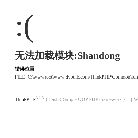
:(
无法加载模块:Shandong
错误位置
FILE: C:\wwwroot\www.dypthb.com\ThinkPHP\Common\fun
3.1.3
ThinkPHP
{ Fast & Simple OOP PHP Framework } -- 