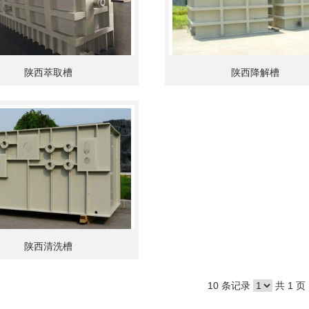
陕西萃取槽
陕西降解槽
陕西清洗槽
10 条记录
共 1 页