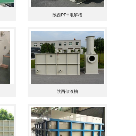
陕西PPH电解槽
陕西储液槽