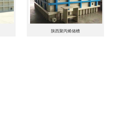
陕西聚丙烯储槽