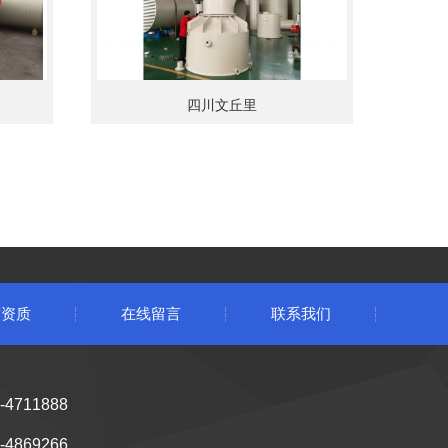
四川文丘里
誉资质
在线留言
联系我们
4711888
4869266