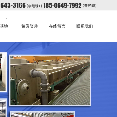
基地
荣誉资质
在线留言
联系我们