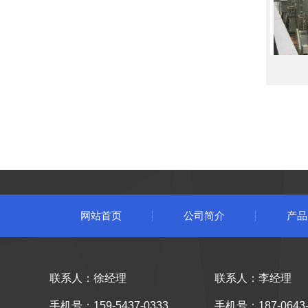
网站首页
公司简介
产品
联系人：徐经理
联系人：李经理
手机号：159-5437-0333
手机号：187-0643-