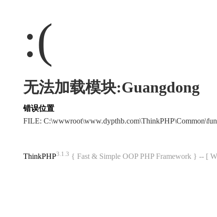
:(
无法加载模块:Guangdong
错误位置
FILE: C:\wwwroot\www.dypthb.com\ThinkPHP\Common\fun
3.1.3
ThinkPHP
{ Fast & Simple OOP PHP Framework } -- 