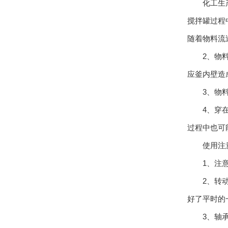
化工生产使
搅拌罐过程
随着物料流
2、物料在
应釜内壁造
3、物料
4、穿在操
过程中也可
使用注意
1、注意检
2、转动齿
好了平时的
3、轴承油