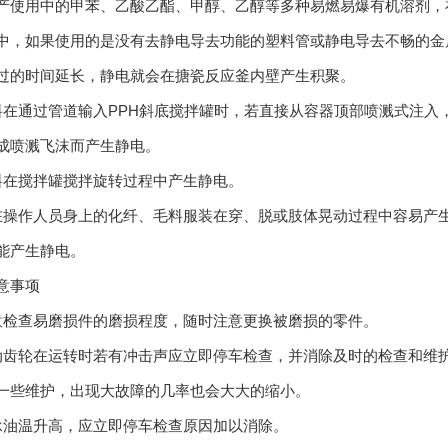
用中的甲苯、乙酸乙酯、甲醇、乙醇等多种易燃易爆有机溶剂，在
中，如果使用的是没有去静电导去功能的塑料管或静电导去不畅的金属
过的时间延长，静电就会在搪瓷反应釜内壁产生积聚。
通过管道输入PPH斜底搅拌罐时，若直接从容器顶部喷溅式注入
成喷溅飞沫而产生静电。
在搅拌罐搅拌旋转过程中产生静电。
作人员身上的化纤、毛料服装在穿、脱或肢体晃动过程中容易产生
能产生静电。
事项
查易磨损件的磨损程度，随时注意更换被磨损的零件。
轮在运转时若有冲击声应立即停车检查，并消除及时的检查和维护
一些维护，出现大故障的几率也会大大的缩小。
温升高，应立即停车检查原因加以消除。