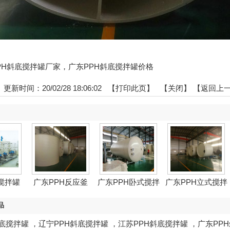
东PPH斜底搅拌罐厂家，广东PPH斜底搅拌罐价格
更新时间：20/02/28 18:06:02 【
打印此页
】 【
关闭
】
【返回上
搅拌罐
广东PPH反应釜
广东PPH卧式搅拌
广东PPH立式搅拌
罐
罐
品
斜底搅拌罐
，
辽宁PPH斜底搅拌罐
，
江苏PPH斜底搅拌罐
，
广东PP