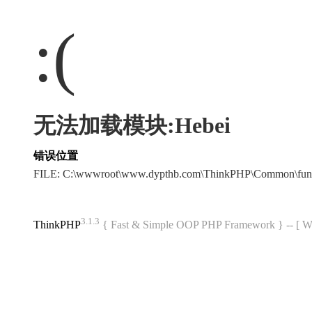
:(
无法加载模块:Hebei
错误位置
FILE: C:\wwwroot\www.dypthb.com\ThinkPHP\Common\fun
3.1.3
ThinkPHP
{ Fast & Simple OOP PHP Framework } -- 