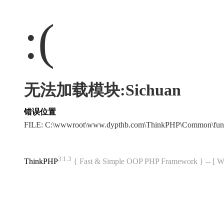
:(
无法加载模块:Sichuan
错误位置
FILE: C:\wwwroot\www.dypthb.com\ThinkPHP\Common\fun
3.1.3
ThinkPHP
{ Fast & Simple OOP PHP Framework } -- 