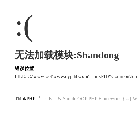
:(
无法加载模块:Shandong
错误位置
FILE: C:\wwwroot\www.dypthb.com\ThinkPHP\Common\fun
3.1.3
ThinkPHP
{ Fast & Simple OOP PHP Framework } -- 